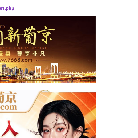
891.php