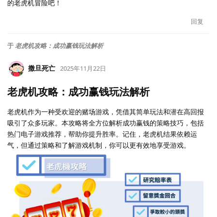
的老虎机冒险吧！
回复
于
老虎机攻略：成功赢钱玩法解析
撒旦死亡
2025年11月22日
老虎机攻略：成功赢钱玩法解析
老虎机作为一种受欢迎的赌场游戏，凭借其简单玩法和潜在高回报
吸引了众多玩家。本攻略将全方位解析成功赢钱的策略技巧，包括
热门电子游戏推荐，帮助你提升胜率。记住，老虎机结果依赖运
气，但通过策略和了解游戏机制，你可以更有效地享受游戏。