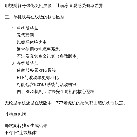
用视觉符号强化奖励层级，让玩家直观感受概率差异
三、单机版与在线版的核心区别
单机版特点
无需联网
以娱乐体验为主
通常使用模拟概率系统
不涉及真实资金结算（多数版本）
在线版特点
依赖服务器RNG系统
RTP与波动率更标准化
可能包含Bonus系统与活动机制
四、RNG机制：结果完全随机的核心逻辑
无论是单机还是在线版本，777老虎机的结果都由随机机制决定。
其特点包括：
每次旋转独立生成结果
不存在“连续规律”