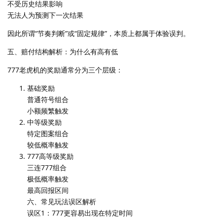
不受历史结果影响
无法人为预测下一次结果
因此所谓“节奏判断”或“固定规律”，本质上都属于体验误判。
五、赔付结构解析：为什么有高有低
777老虎机的奖励通常分为三个层级：
基础奖励
普通符号组合
小额频繁触发
中等级奖励
特定图案组合
较低概率触发
777高等级奖励
三连777组合
极低概率触发
最高回报区间
六、常见玩法误区解析
误区1：777更容易出现在特定时间