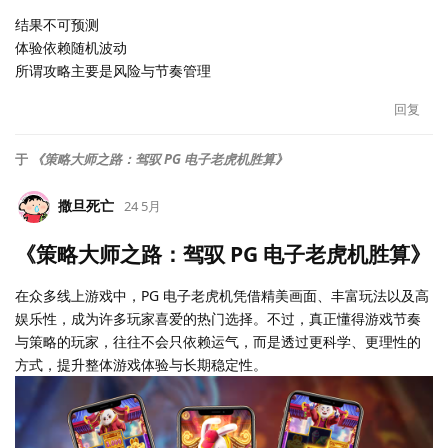
结果不可预测
体验依赖随机波动
所谓攻略主要是风险与节奏管理
回复
于
《策略大师之路：驾驭 PG 电子老虎机胜算》
撒旦死亡
24 5月
《策略大师之路：驾驭 PG 电子老虎机胜算》
在众多线上游戏中，PG 电子老虎机凭借精美画面、丰富玩法以及高
娱乐性，成为许多玩家喜爱的热门选择。不过，真正懂得游戏节奏
与策略的玩家，往往不会只依赖运气，而是透过更科学、更理性的
方式，提升整体游戏体验与长期稳定性。