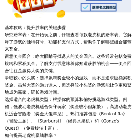
基本攻略：提升胜率的关键步骤
研究赔率表：在开始玩之前，仔细查看每款老虎机的赔率表。它解
释了游戏的独特符号、功能和支付方式，帮助你了解哪些组合能带
来奖金。
留意奖金回合：睁大眼睛寻找诱人的奖金回合。这些通常包括免费
旋转和累积奖金。了解支付线意味着你知道获胜的机会——奖金回
合往往是赢得大奖的关键。
争取较小的头奖：选择累积奖金较小的游戏，而不是追求巨额累积
奖金。虽然大奖的魅力诱人，但选择较小头奖的游戏能让你更频繁
地成为赢家，延长游戏时间。
选择适合的老虎机类型：根据你的预算和偏好挑选游戏类型。例
如，低波动老虎机适合保守玩家（奖金较小但频繁），高波动老虎
机适合冒险者（奖金大但罕见）。热门推荐包括《Book of Ra》
（冒险主题）、《Starburst》（经典水果机）和《Gonzo’s
Quest》（免费旋转丰富）。
如何提高老虎机赢钱胜率？