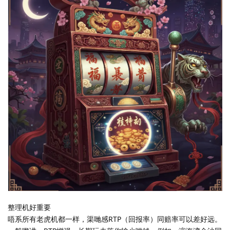
整理机好重要
唔系所有老虎机都一样，渠哋感RTP（回报率）同赔率可以差好远。