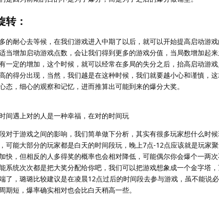
旋转：
多的耐心去等候，在我们游戏进入中期了以后，就可以开始提高启动游戏
适当增加启动游戏点数，会让我们得到更多的游戏分值，当局数增加起来
有一定的增加，这个时候，就可以经常在多局的失分之后，抬高启动游戏
高的得分出现，当然，我们越是在这种时候，我们就要越小心和谨慎，这
心态，细心的观察和记忆，进而推算出可能到来的爆分大奖。
时间遇上对的人是一种幸福，在对的时间玩
段对于游戏之间的影响，我们简单做下分析，其实有很多玩家想什么时候
，可能大部分的玩家都是白天的时间段玩，晚上7点-12点应该就是玩家
加快，但相反的人多得奖的概率也会相对降低，可能偶尔你会爆个一两次
能系统次次都是把大奖分配给你吧，我们可以把游戏想象成一个金字塔，
端了，璐璐比较建议是在凌晨12点过后的时间段去参与游戏，虽不能说
周期短，爆率确实相对也会比白天稍高一些。