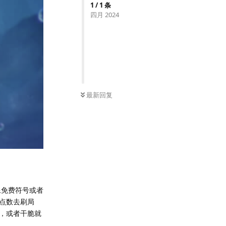
1
/
1
条
四月 2024
最新回复
像免费符号或者
点数去刷局
，或者干脆就