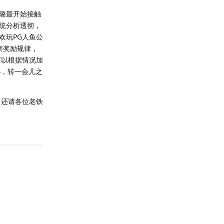
璐最开始接触
统分析透彻，
欢玩PG人鱼公
察奖励规律，
可以根据情况加
小，转一会儿之
，还请各位老铁
回复