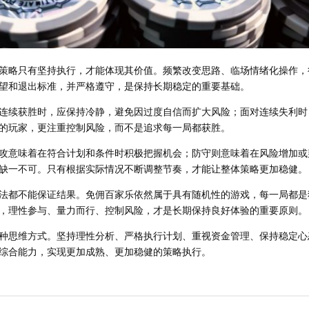
策略只有坚持执行，才能体现其价值。频繁改变思路、临场情绪化操作，
望和退出标准，并严格遵守，是保持长期稳定的重要基础。
连续获胜时，应保持冷静，避免因过度自信而扩大风险；面对连续失利时
的玩家，更注重控制风险，而不是追求每一局都获胜。
攻意味着在符合计划和条件时积极把握机会；防守则意味着在风险增加或
缺一不可。只有根据实际情况不断调整节奏，才能让整体策略更加稳健。
法都不能保证结果。免佣百家乐依然属于具有随机性的游戏，每一局都是
，理性参与、量力而行、控制风险，才是长期保持良好体验的重要原则。
种思维方式。坚持理性分析、严格执行计划、重视资金管理、保持稳定心
综合能力，实现更加成熟、更加稳健的策略执行。