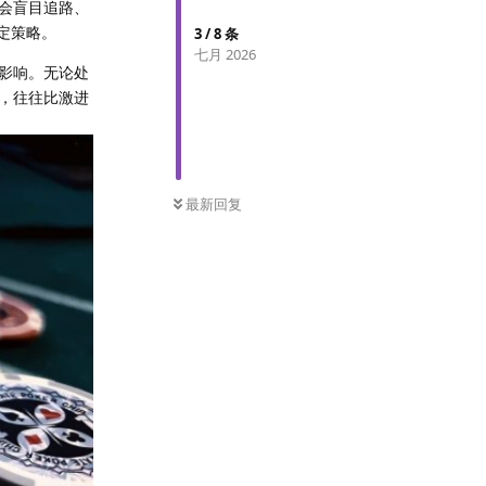
会盲目追路、
定策略。
3
/
8
条
七月 2026
影响。无论处
，往往比激进
最新回复