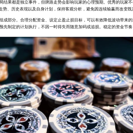
局结果都是独立事件，但牌路走势会影响玩家的心理预期。优秀的玩家不
前走势、历史表现以及自身计划，保持客观分析，避免因连续输赢而改变既
组成部分。合理分配资金、设定止盈止损目标，可以有效降低波动带来的
预先制定的计划执行，不因一时得失而随意加码或追损。稳定的资金节奏