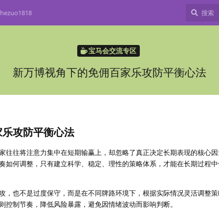
ezuo1818
宝马会交流专区
新万博视角下的免佣百家乐攻防平衡心法
家乐攻防平衡心法
家往往将注意力集中在短期输赢上，却忽略了真正决定长期表现的核心因
奏如何调整，只有建立科学、稳定、理性的策略体系，才能在长期过程中
攻，也不是过度保守，而是在不同牌路环境下，根据实际情况灵活调整策
则控制节奏，降低风险暴露，避免因情绪波动而影响判断。