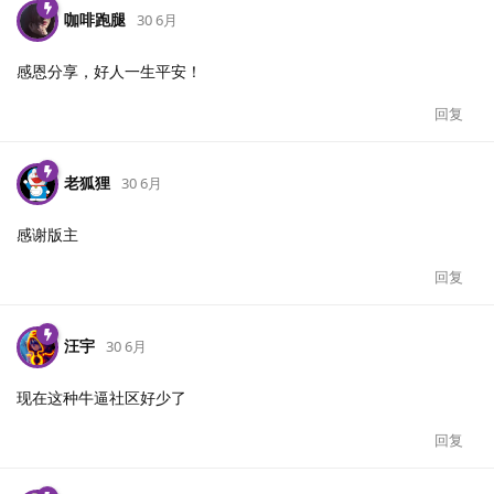
咖啡跑腿
30 6月
感恩分享，好人一生平安！
回复
老狐狸
30 6月
感谢版主
回复
汪宇
30 6月
现在这种牛逼社区好少了
回复