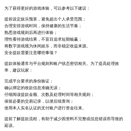
为了获得更好的游戏体验，可以参考以下建议：
提前设定娱乐预算，避免超出个人承受范围；
合理安排游戏时间，保持健康的生活节奏；
熟悉游戏规则后再进行体验；
理性看待游戏结果，不盲目追求短期输赢；
将数字游戏视为休闲娱乐，而非稳定收益来源。
安全提款需要注意哪些事项？
提款体验通常与平台规则和账户状态密切相关。为了提高处理效
率，建议玩家：
完成平台要求的身份验证；
确认绑定的收款信息准确无误；
仔细阅读提款金额、次数及处理时间等相关规则；
保留必要的交易记录，以便后续查询；
使用本人实名认证的支付账户进行资金往来。
提前了解提款流程，有助于减少因资料不完整或信息错误而导致的
延误。