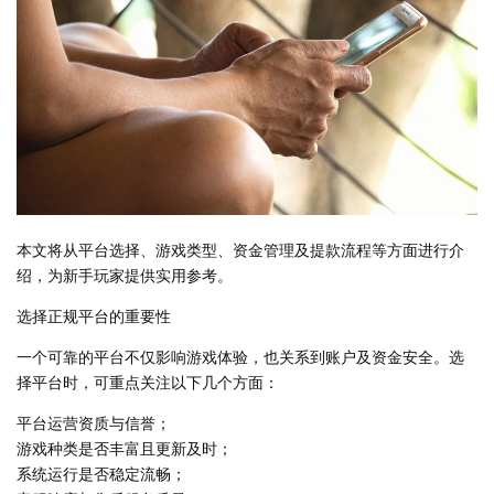
本文将从平台选择、游戏类型、资金管理及提款流程等方面进行介
绍，为新手玩家提供实用参考。
选择正规平台的重要性
一个可靠的平台不仅影响游戏体验，也关系到账户及资金安全。选
择平台时，可重点关注以下几个方面：
平台运营资质与信誉；
游戏种类是否丰富且更新及时；
系统运行是否稳定流畅；