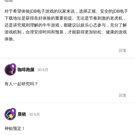
对于希望体验JDB电子游戏的玩家来说，选择正规、安全的JDB电子
下载地址是获得良好体验的重要前提。无论是节奏刺激的老虎机，
还是讲究规则理解的牛牛游戏，都建议以娱乐心态参与，充分了解
游戏机制，合理安排时间和预算，才能获得更加轻松、健康的游戏
体验。
回复
咖啡跑腿
30 6月
有人一起研究吗？
回复
晨晓
30 6月
神贴预定！