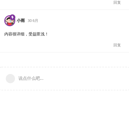
回复
小雨
30 6月
内容很详细，受益匪浅！
回复
说点什么吧...