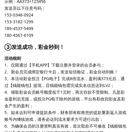
示例：AA373+123456
发送至以下任意号码：
153-0348-0924
153-3182-1299
189-4537-5499
180-4567-6109
③发送成功，彩金秒到！
活动细则
1、仅限通过【手机APP】下载注册并登录的会员参与；
2、新会员完成绑定银行卡后，发送短信验证，彩金自动到账！
3、本活动彩金投注【PG电子】完成8倍流水，盈利满373元后，通
过【钱能钱包】提现，且钱能钱包需完成实名信息达到LV2；
4、领取彩金会员账号额度低于1元时，再次存款不受限制。凡是彩
金盈利后充值，或投注PG电子除外的游戏，平台有权收回彩金及彩
金产生的盈利；
5、如未达到可申请提款条件，财务部有权将您的提款重新返入游戏
账号内继续游戏，请务必达到流水要求方可进行出款；
6、为确保会员的注册资料真实有效，首次取款不可修改【钱能钱包