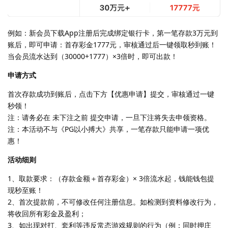
例如：新会员下载App注册后完成绑定银行卡，第一笔存款3万元到
账后，即可申请：首存彩金1777元，审核通过后一键领取秒到账！
当会员流水达到（30000+1777）×3倍时，即可出款！
申请方式
首次存款成功到账后，点击下方【优惠申请】提交，审核通过一键
秒领！
注：请务必在 未下注之前 提交申请，一旦下注将失去申领资格。
注：本活动不与《PG以小搏大》共享，一笔存款只能申请一项优
惠！
活动细则
1、取款要求：（存款金额＋首存彩金）× 3倍流水起，钱能钱包提
现秒至账！
2、首次提款前，不可修改任何注册信息。如检测到资料修改行为，
将收回所有彩金及盈利；
3、如出现对打、套利等违反常态游戏规则的行为（例：同时押庄