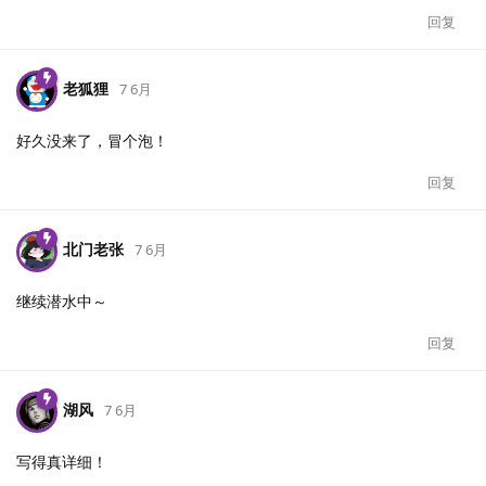
回复
老狐狸
7 6月
好久没来了，冒个泡！
回复
北门老张
7 6月
继续潜水中～
回复
湖风
7 6月
写得真详细！