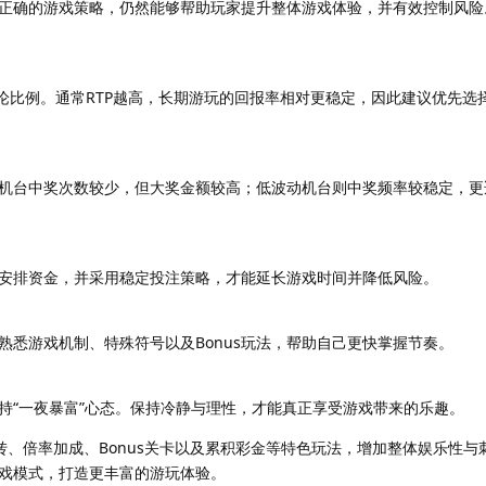
正确的游戏策略，仍然能够帮助玩家提升整体游戏体验，并有效控制风险
论比例。通常RTP越高，长期游玩的回报率相对更稳定，因此建议优先选择
机台中奖次数较少，但大奖金额较高；低波动机台则中奖频率较稳定，更
安排资金，并采用稳定投注策略，才能延长游戏时间并降低风险。
熟悉游戏机制、特殊符号以及Bonus玩法，帮助自己更快掌握节奏。
持“一夜暴富”心态。保持冷静与理性，才能真正享受游戏带来的乐趣。
转、倍率加成、Bonus关卡以及累积彩金等特色玩法，增加整体娱乐性与
戏模式，打造更丰富的游玩体验。