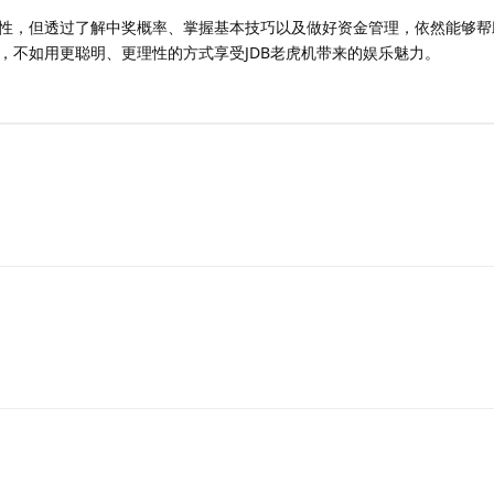
性，但透过了解中奖概率、掌握基本技巧以及做好资金管理，依然能够帮
，不如用更聪明、更理性的方式享受JDB老虎机带来的娱乐魅力。