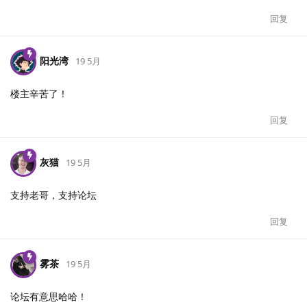
回复
阳光湾
19 5月
楼主辛苦了！
回复
灰猫
19 5月
支持老哥，支持论坛
回复
雾茶
19 5月
论坛有意思哈哈！