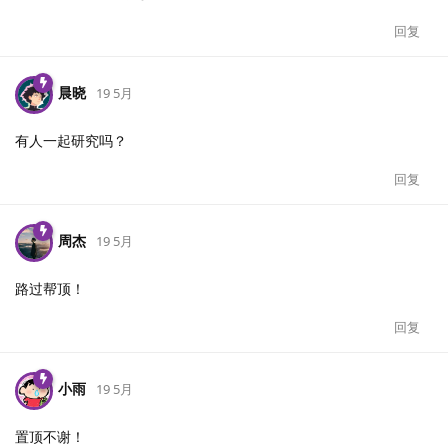
回复
晨晓
19 5月
有人一起研究吗？
回复
周杰
19 5月
路过帮顶！
回复
小雨
19 5月
置顶不谢！