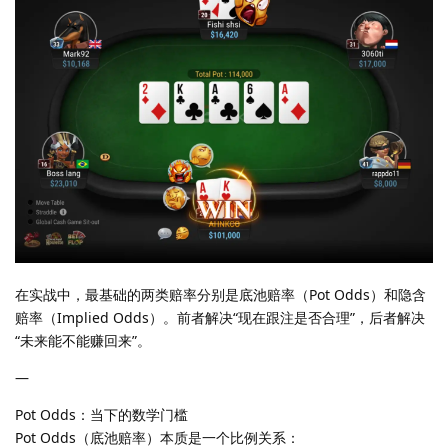
在实战中，最基础的两类赔率分别是底池赔率（Pot Odds）和隐含
赔率（Implied Odds）。前者解决“现在跟注是否合理”，后者解决
“未来能不能赚回来”。
—
Pot Odds：当下的数学门槛
Pot Odds（底池赔率）本质是一个比例关系：