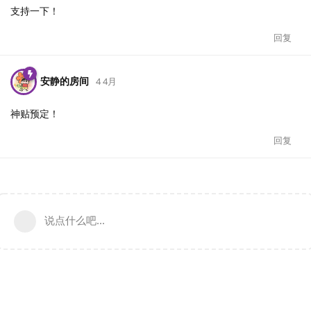
支持一下！
回复
安静的房间
4 4月
神贴预定！
回复
说点什么吧...