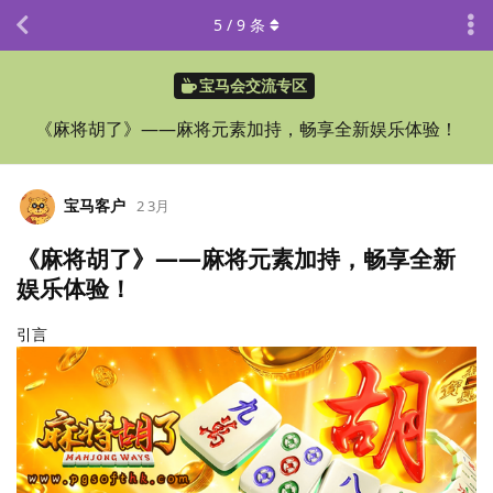
5
/
9
条
宝马会交流专区
《麻将胡了》——麻将元素加持，畅享全新娱乐体验！
宝马客户
2 3月
《麻将胡了》——麻将元素加持，畅享全新
娱乐体验！
引言