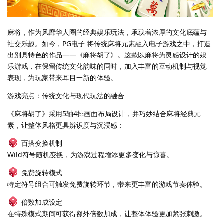
麻将，作为风靡华人圈的经典娱乐玩法，承载着浓厚的文化底蕴与
社交乐趣。如今，PG电子 将传统麻将元素融入电子游戏之中，打造
出别具特色的作品——《麻将胡了》。这款以麻将为灵感设计的娱
乐游戏，在保留传统文化韵味的同时，加入丰富的互动机制与视觉
表现，为玩家带来耳目一新的体验。
游戏亮点：传统文化与现代玩法的融合
《麻将胡了》采用5轴4排画面布局设计，并巧妙结合麻将经典元
素，让整体风格更具辨识度与沉浸感：
百搭变换机制
Wild符号随机变换，为游戏过程增添更多变化与惊喜。
免费旋转模式
特定符号组合可触发免费旋转环节，带来更丰富的游戏节奏体验。
倍数加成设定
在特殊模式期间可获得额外倍数加成，让整体体验更加紧张刺激。