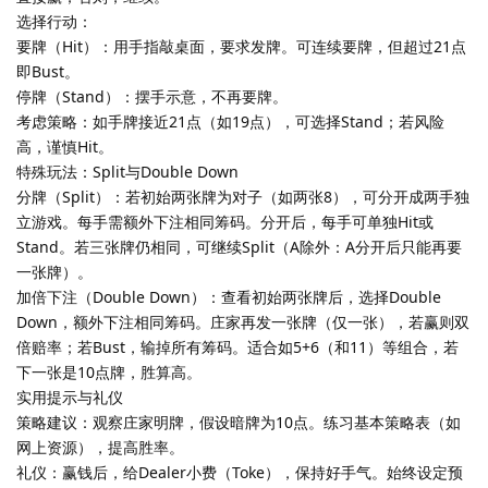
选择行动：
要牌（Hit）：用手指敲桌面，要求发牌。可连续要牌，但超过21点
即Bust。
停牌（Stand）：摆手示意，不再要牌。
考虑策略：如手牌接近21点（如19点），可选择Stand；若风险
高，谨慎Hit。
特殊玩法：Split与Double Down
分牌（Split）：若初始两张牌为对子（如两张8），可分开成两手独
立游戏。每手需额外下注相同筹码。分开后，每手可单独Hit或
Stand。若三张牌仍相同，可继续Split（A除外：A分开后只能再要
一张牌）。
加倍下注（Double Down）：查看初始两张牌后，选择Double
Down，额外下注相同筹码。庄家再发一张牌（仅一张），若赢则双
倍赔率；若Bust，输掉所有筹码。适合如5+6（和11）等组合，若
下一张是10点牌，胜算高。
实用提示与礼仪
策略建议：观察庄家明牌，假设暗牌为10点。练习基本策略表（如
网上资源），提高胜率。
礼仪：赢钱后，给Dealer小费（Toke），保持好手气。始终设定预