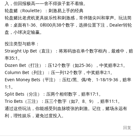
入，但回报极高——舍不得孩子套不着狼。
轮盘赌（Roulette）：刺激易上手的经典
轮盘赌比老虎机更具娱乐性和刺激感，常伴随尖叫和掌声。玩法简
单：桌面有1-36、0和00共38个数字，选择位置下注，Dealer转轮
盘，小球决定输赢。
投注类型与赔率：
Straight Up Bet（直注）：将筹码放在单个数字框内，最难中，赔
率35:1。
Dozen Bet（打注）：压12个数字（如25-36），中奖赔率2:1。
Column Bet（列注）：压一列12个数字，中奖赔率2:1。
Even Money Bets（平注）：压红/黑、偶/奇、1-18/19-36，赔率
1:1。
Split Bets（分注）：压两个相邻数字，赔率17:1。
Trio Bets（三注）：压三个数字（如7、8、9），赔率11:1。
通过这些玩法，你能感受到血脉喷张的刺激。记住，赌场永远有
利，理性娱乐，避免过度投入。
回复