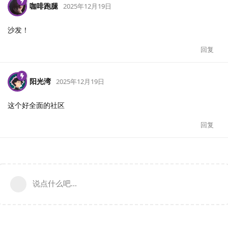
咖啡跑腿
2025年12月19日
沙发！
回复
阳光湾
2025年12月19日
这个好全面的社区
回复
说点什么吧...