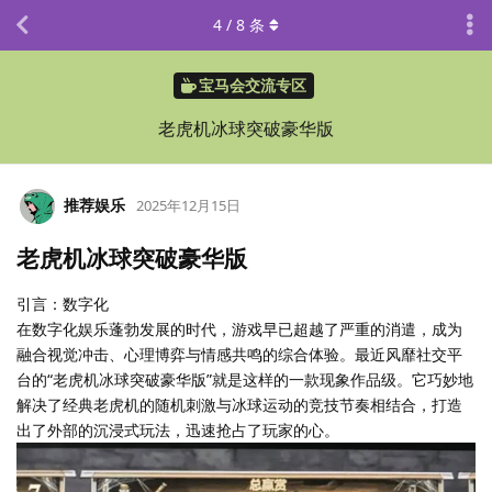
4
/
8
条
宝马会交流专区
老虎机冰球突破豪华版
推荐娱乐
2025年12月15日
老虎机冰球突破豪华版
引言：数字化
在数字化娱乐蓬勃发展的时代，游戏早已超越了严重的消遣，成为
融合视觉冲击、心理博弈与情感共鸣的综合体验。最近风靡社交平
台的“老虎机冰球突破豪华版”就是这样的一款现象作品级。它巧妙地
解决了经典老虎机的随机刺激与冰球运动的竞技节奏相结合，打造
出了外部的沉浸式玩法，迅速抢占了玩家的心。