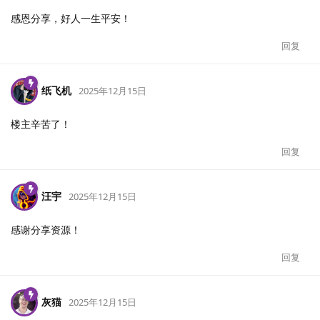
感恩分享，好人一生平安！
回复
纸飞机
2025年12月15日
楼主辛苦了！
回复
汪宇
2025年12月15日
感谢分享资源！
回复
灰猫
2025年12月15日