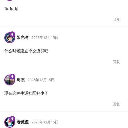
顶 顶 顶
回复
阳光湾
2025年12月15日
什么时候建立个交流群吧
回复
周杰
2025年12月15日
现在这种牛逼社区好少了
回复
老狐狸
2025年12月15日