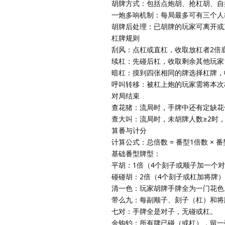
胡牌方式：包括点炮胡、抢杠胡、自
一炮多响机制：每局最多可有三个人
胡牌后处理：已胡牌的玩家可离开或
杠牌规则
刮风：点杠或直杠，收取放杠者2倍
续杠：先碰后杠，收取剩余其他玩家
暗杠：摸到四张相同的牌选择杠牌，
呼叫转移：被杠上炮的玩家需将本次
对局结束
查花猪：流局时，手牌中还有定缺花
查大叫：流局时，未胡牌人数≥2时
算番与计分
计算公式：总倍数 = 番型1倍数 × 番
基础番型牌型：
平胡：1倍（4个刻子或顺子加一个
碰碰胡：2倍（4个刻子或杠加将牌
清一色：玩家胡牌手牌全为一门花色
带么九：每副顺子、刻子（杠）和将
七对：手牌全是对子，无碰或杠。
金钩钓：所有牌已碰（或杠），留一