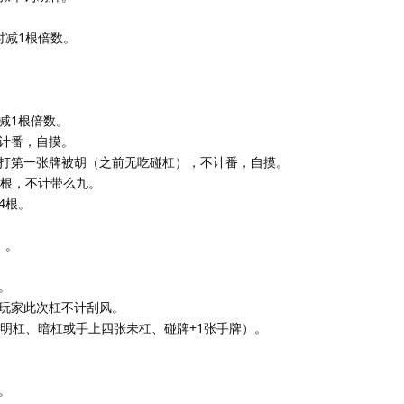
时减1根倍数。
减1根倍数。
计番，自摸。
打第一张牌被胡（之前无吃碰杠），不计番，自摸。
4根，不计带么九。
4根。
）。
。
玩家此次杠不计刮风。
（明杠、暗杠或手上四张未杠、碰牌+1张手牌）。
。