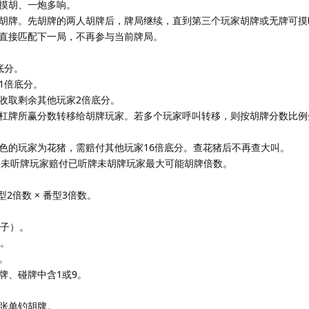
摸胡、一炮多响。
胡牌。先胡牌的两人胡牌后，牌局继续，直到第三个玩家胡牌或无牌可摸
直接匹配下一局，不再参与当前牌局。
底分。
1倍底分。
收取剩余其他玩家2倍底分。
杠牌所赢分数转移给胡牌玩家。若多个玩家呼叫转移，则按胡牌分数比例
色的玩家为花猪，需赔付其他玩家16倍底分。查花猪后不再查大叫。
，未听牌玩家赔付已听牌未胡牌玩家最大可能胡牌倍数。
型2倍数 × 番型3倍数。
对子）。
）。
。
牌、碰牌中含1或9。
张单钓胡牌。