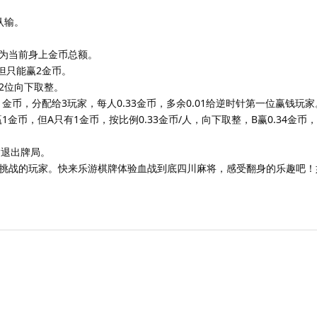
。
认输。
为当前身上金币总额。
但只能赢2金币。
2位向下取整。
金币，分配给3玩家，每人0.33金币，多余0.01给逆时针第一位赢钱玩家
1金币，但A只有1金币，按比例0.33金币/人，向下取整，B赢0.34金币，C
输退出牌局。
挑战的玩家。快来乐游棋牌体验血战到底四川麻将，感受翻身的乐趣吧！