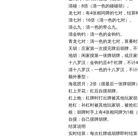
清碰：8倍（清一色的碰碰胡）。
龙七对：有4张相同牌的七对，结算
清七对：16倍（清一色的七对）。
清么九：清一色的带么九。
清金钩钓：清一色的金钩钓。
青龙七对：清一色的龙七对，算番时
天胡：庄家第一次摸完牌后胡牌，不
地胡：闲家摸第一张牌胡牌，或庄家
十八罗汉：金钩钓且4个杠牌，不计
清十八罗汉：一色的十八罗汉，不计
额外番型：
海底捞月：2倍（摸最后一张牌胡牌
杠上开花：杠后自摸胡牌。
杠上炮：杠牌时打出牌被其他玩家胡
抢杠：补杠时被其他玩家胡，被抢杠
根：胡牌时手上有4张相同牌为1根
自摸：自己摸牌胡牌。
结算说明
实时结算：每次杠牌或胡牌即时结算