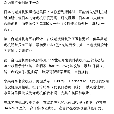
次结果不会影响下一次。
日本的老虎机数量远超美国：当你想到赌博时，可能首先想到拉斯
维加斯，但日本的老虎机密度更高。研究显示，日本每27人就有一
台老虎机，而美国仅为每350人一台（拉斯维加斯例外，每8人一
台）。
第一台老虎机有五轴设计：在线老虎机复兴了五轴游戏，但早期老
虎机通常只有三轴。最初受18世纪扑克牌启发，第一台老虎机设计
为五轴，后来简化。
第一台老虎机类似视频扑克：19世纪开发的扑克机有五个滚动鼓，
每个鼓显示十张牌。发明家Charles Fey将其改编，添加“保留”功
能，命名为“技能抽奖”，玩家可保留某些牌并重新旋转。
水果符号老虎机源于美国禁令：1907年，Herbert Mills发明的水果
老虎机使用樱桃、橙子等符号（代表口香糖口味），以规避法律。
水果符号因此成为老虎机的代名词，尤其在英国和欧洲。
在线老虎机回报率更高：在线老虎机的玩家回报率（RTP）通常在
94%-98%之间，高于实体老虎机。这使得在线游戏更具吸引力。