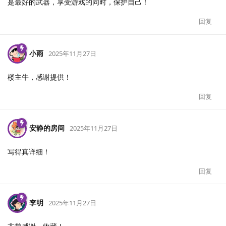
是最好的武器，享受游戏的同时，保护自己！
回复
小雨
2025年11月27日
楼主牛，感谢提供！
回复
安静的房间
2025年11月27日
写得真详细！
回复
李明
2025年11月27日