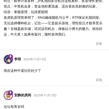
特点：赔率计算多样，JP奖池由多台机台连线累积，奖金增长更快。
优点：中奖机会多，奖金池积累迅速。适合喜欢高刺激的玩家。
结语：掌握原理，玩得更聪明
老虎机原理简单明了：RNG确保随机与公平，RTP保证长期回报。
无论选择哪种机台，记住——它是娱乐游戏，理性投注才能享受乐
趣！在钱盈娱乐城，试试这些机台，体验以小搏大的魅力。祝你好
运，中大奖！如果有疑问，随时咨询我们。
回复
李明
2025年11月13日
现在这种牛逼社区好少了
回复
安静的房间
2025年11月13日
论坛有美女吗