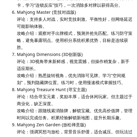
卡，学习“连锁反应”技巧，一次消除多对牌以获得高分。
Mahjong Master (竞技对战版)
评论：支持多人对战，实时竞技刺激。平衡性好，但网络延迟
可能影响体验。
攻略介绍：观察对手出牌模式，预测并抢先匹配。练习防守策
略，避免暴露弱点。使用积分系统积累优势，目标是连续获
胜。
Mahjong Dimensions (3D创新版)
评论：3D视角带来新鲜感，视觉震撼，但操作稍复杂，新手
适应期长。
攻略介绍：熟悉旋转视角，优先消除可见牌。学习“空间规
划”，预判隐藏牌位置。练习时，使用慢速模式掌握技巧。
Mahjong Treasure Hunt (寻宝主题)
评论：结合寻宝元素，奖励丰厚，适合休闲玩家。但主题过于
商业化，缺乏深度。
攻略介绍：跟随线索消除牌，解锁宝藏。优先高价值牌，管理
时间以完成任务。积累经验解锁新地图，提升长期乐趣。
Mahjong Zen Garden (放松禅意版)
评论：强调冥想与放松，背景音乐舒缓，适合减压。但玩法过