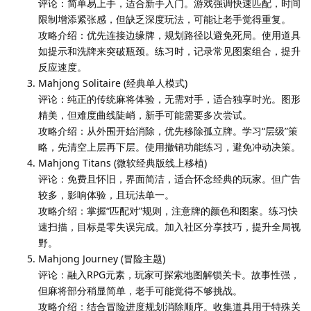
评论：简单易上手，适合新手入门。游戏强调快速匹配，时间
限制增添紧张感，但缺乏深度玩法，可能让老手觉得重复。
攻略介绍：优先连接边缘牌，规划路径以避免死局。使用道具
如提示和洗牌来突破瓶颈。练习时，记录常见图案组合，提升
反应速度。
Mahjong Solitaire (经典单人模式)
评论：纯正的传统麻将体验，无需对手，适合独享时光。图形
精美，但难度曲线陡峭，新手可能需要多次尝试。
攻略介绍：从外围开始消除，优先移除孤立牌。学习“层级”策
略，先清空上层再下层。使用撤销功能练习，避免冲动决策。
Mahjong Titans (微软经典版线上移植)
评论：免费且怀旧，界面简洁，适合怀念经典的玩家。但广告
较多，影响体验，且玩法单一。
攻略介绍：掌握“匹配对”规则，注意牌的颜色和图案。练习快
速扫描，目标是零失误完成。加入社区分享技巧，提升全局视
野。
Mahjong Journey (冒险主题)
评论：融入RPG元素，玩家可探索地图解锁关卡。故事性强，
但麻将部分稍显简单，老手可能觉得不够挑战。
攻略介绍：结合冒险进度规划消除顺序。收集道具用于特殊关