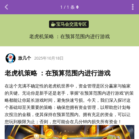
1
/
1
条
宝马会交流专区
老虎机策略 ：在预算范围内进行游戏
放几个
2025年10月18日
老虎机策略 ：在预算范围内进行游戏
在这个充满不确定性的老虎机世界中，资金管理是区分赢家与输家
的关键。无论你是新手还是老手，掌握“在预算范围内进行游戏”的策
略都能让你延长游戏时间，避免快速亏损。今天，我们深入探讨这
个基础却至关重要的策略：确保您拥有资金管理，以帮助您计划每
次投注的金额，使其保持在预算范围内。拥有充足的资金，可以让
您玩到极限为止；否则，您可能会在几分钟内损失所有资金！