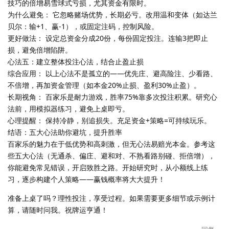
技巧的倍增易雪球式亏损，尤其资金有限时。
为什么避免： 它忽略赌场优势，长期必亏。改用温和变体（如达兰
贝尔：输+1、赢-1），或固定注码，控制风险。
更好做法： 设定总资金分成20份，每份固定投注。连输3把即止
损，避免倍增陷阱。
心法五：建立整体投注心法，结合止盈止损
综合应用： 以上心法不是孤立的——优先庄、避高险注、少看路、
不倍增，再加资金管理（如本金20%止损、盈利30%止盈）。
长期视角： 百家乐是耐力游戏，胜率75%靠多次投注积累。研究心
法前，用模拟器练习，避免上桌即亏。
心理提醒： 保持冷静，别追损失。充足资金+策略=可持续玩乐。
结语：五大心法助你避坑，提升胜率
百家乐的魅力在于低优势和高刺激，但无心法易赔光本金。参考这
些五大心法（无通杀、偏庄、避和对、不熟看路别碰、拒倍增），
你能避免常见错误，开启致胜之路。开始研究时，从小额线上练
习，逐步构建个人策略——赢钱概率将大大提升！
准备上桌了吗？理性投注，享受过程。如果需要更多细节或示例计
算，请随时问我。祝牌运亨通！