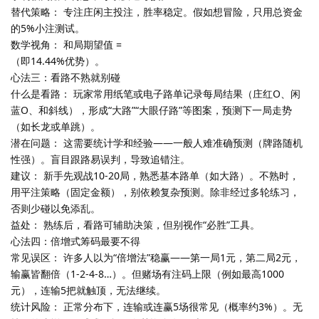
替代策略： 专注庄闲主投注，胜率稳定。假如想冒险，只用总资金
的5%小注测试。
数学视角： 和局期望值 =
（即14.44%优势）。
心法三：看路不熟就别碰
什么是看路： 玩家常用纸笔或电子路单记录每局结果（庄红O、闲
蓝O、和斜线），形成“大路”“大眼仔路”等图案，预测下一局走势
（如长龙或单跳）。
潜在问题： 这需要统计学和经验——一般人难准确预测（牌路随机
性强）。盲目跟路易误判，导致追错注。
建议： 新手先观战10-20局，熟悉基本路单（如大路）。不熟时，
用平注策略（固定金额），别依赖复杂预测。除非经过多轮练习，
否则少碰以免添乱。
益处： 熟练后，看路可辅助决策，但别视作“必胜”工具。
心法四：倍增式筹码最要不得
常见误区： 许多人以为“倍增法”稳赢——第一局1元，第二局2元，
输赢皆翻倍（1-2-4-8…）。但赌场有注码上限（例如最高1000
元），连输5把就触顶，无法继续。
统计风险： 正常分布下，连输或连赢5场很常见（概率约3%）。无