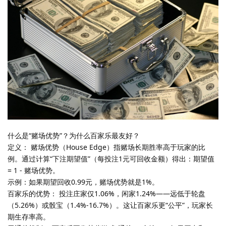
什么是“赌场优势”？为什么百家乐最友好？
定义： 赌场优势（House Edge）指赌场长期胜率高于玩家的比
例。通过计算“下注期望值”（每投注1元可回收金额）得出：期望值
= 1 - 赌场优势。
示例：如果期望回收0.99元，赌场优势就是1%。
百家乐的优势： 投注庄家仅1.06%，闲家1.24%——远低于轮盘
（5.26%）或骰宝（1.4%-16.7%）。这让百家乐更“公平”，玩家长
期生存率高。