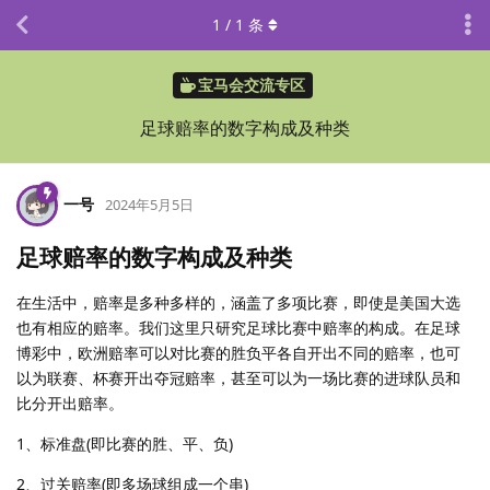
1
/
1
条
宝马会交流专区
足球赔率的数字构成及种类
一号
2024年5月5日
足球赔率的数字构成及种类
在生活中，赔率是多种多样的，涵盖了多项比赛，即使是美国大选
也有相应的赔率。我们这里只研究足球比赛中赔率的构成。在足球
博彩中，欧洲赔率可以对比赛的胜负平各自开出不同的赔率，也可
以为联赛、杯赛开出夺冠赔率，甚至可以为一场比赛的进球队员和
比分开出赔率。
1、标准盘(即比赛的胜、平、负)
2、过关赔率(即多场球组成一个串)