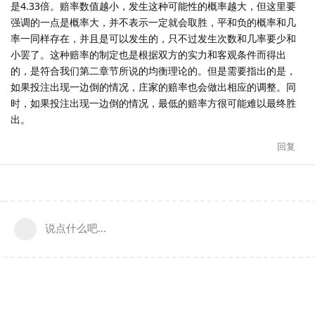
是4.33倍。赔率数值越小，发生这种可能性的概率越大，但这里要
强调的一点是概率大，并不表示一定就会取胜，平和负的概率和几
率一同样存在，并且是可以发生的，只不过发生次数和几率要少和
小罢了。这种赔率的制定也是根据双方的实力和客观条件而得出
的，是符合我们第二章节所说的均衡理论的。但是需要指出的是，
如果投注出现一边倒的情况，庄家的赔率也会做出相应的调整。同
时，如果投注出现一边倒的情况，最低的赔率方很可能难以最终胜
出。
回复
说点什么吧...