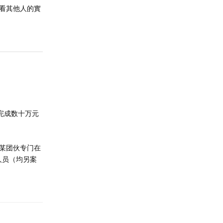
看其他人的實
回复
完成数十万元
某团伙专门在
人员（均另案
回复