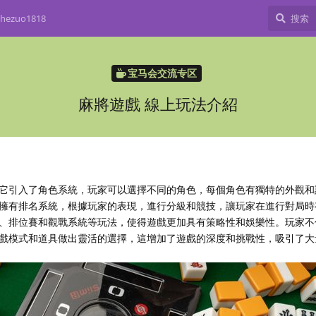
ezuo1818
宝马会交流专区
麻將遊戲 線上玩法介紹
它引入了角色系統，玩家可以選擇不同的角色，每個角色有獨特的外觀和
擁有排名系統，根據玩家的表現，進行分級和競技，讓玩家在進行對局時
、排位賽和觀戰系統等玩法，使得遊戲更加具有策略性和娛樂性。玩家不
戲模式和道具做出靈活的選擇，這增加了遊戲的深度和挑戰性，吸引了大