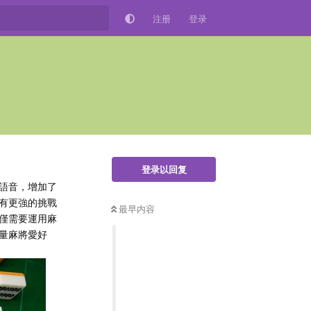
注册
登录
登录以回复
語音，增加了
有更強的挑戰
最早内容
僅需要運用麻
量麻將愛好