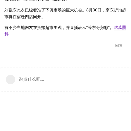
刘强东此次已经看准了下沉市场的巨大机会。8月30日，京东折扣超
市将在宿迁四店同开。
有不少当地网友在折扣超市围观，并直播表示“等东哥剪彩”。
吃瓜黑
料
回复
说点什么吧...