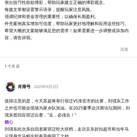
突出技巧性鼓励博彩，帮助玩家建立正确的博彩观念。
每篇文章都设置警示语录，提醒玩家注意风险。
强调纪律和资金管理的重要性，以确保长期盈利。
外壳案例真实增加可信度，帮助玩家更好地理解和应用这些技巧。
希望大概的文案能够满足您的需求！如果需要进一步调整或添加内
容，请告诉我。
回复
1 个月
后
肖筛号
2025年9月2日
值得注意的是，今天苏超将举行宿迁VS淮安市的比赛，刘强东工作
之外也可能会现场为家乡队加油。在2025夏季达沃斯论坛期间，刘
强东曾回应宿迁比赛，“去，必须去！”
糖心
刘强东此次亲自回老家宿迁吃大排档，走访京东折扣超市和当年马
云现身盒马鲜生时有异曲同工之妙。