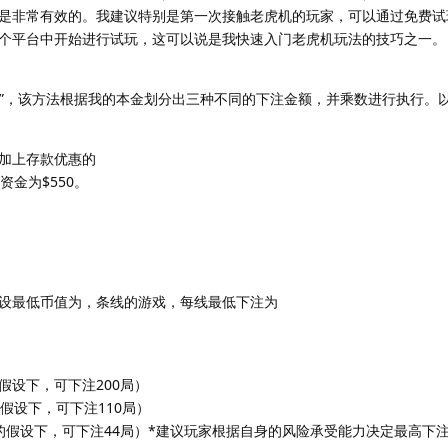
是非常有效的。我建议特别是第一次接触老虎机的玩家，可以通过免费试
个平台中开始进行试玩，这可以说是我快速入门老虎机玩法的技巧之一。
打法”，该方法根据我的本金划分出三种不同的下注金额，并乘数进行执行。
加上存款优惠的
资金为$550。
设最低币值为，条线的游戏，每线最低下注为
假设下，可下注200局）
假设下，可下注110局）
奖的假设下，可下注44局）*建议玩家根据自身的风险承受能力决定最高下