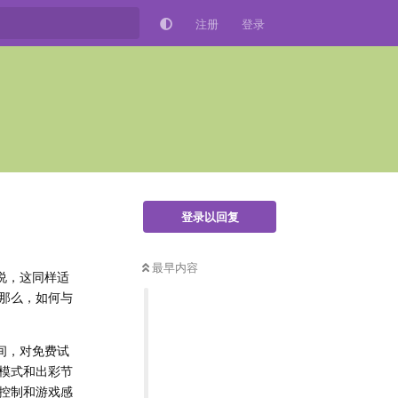
注册
登录
登录以回复
最早内容
说，这同样适
那么，如何与
间，对免费试
模式和出彩节
控制和游戏感