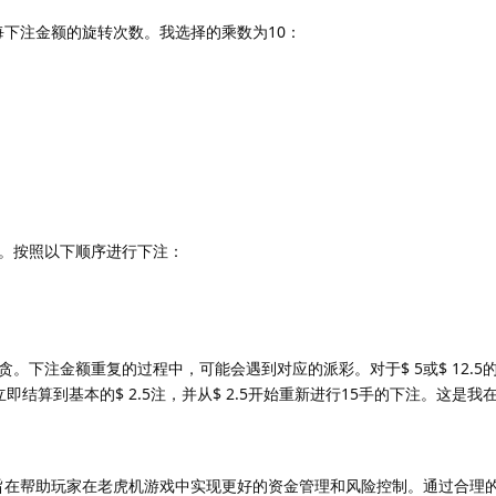
算每下注金额的旋转次数。我选择的乘数为10：
。按照以下顺序进行下注：
。下注金额重复的过程中，可能会遇到对应的派彩。对于$ 5或$ 12.5
结算到基本的$ 2.5注，并从$ 2.5开始重新进行15手的下注。这是我
略，旨在帮助玩家在老虎机游戏中实现更好的资金管理和风险控制。通过合理