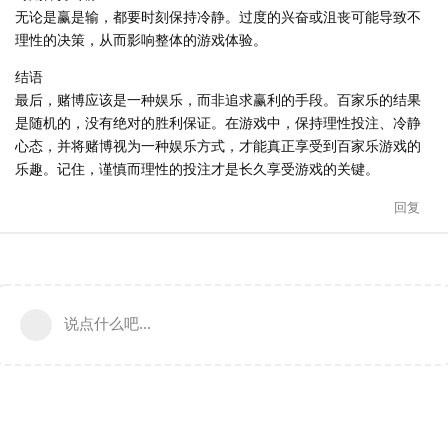
无论是赢是输，都要时刻保持冷静。过度的兴奋或沮丧可能导致不
理性的决策，从而影响整体的游戏体验。
结语
最后，赌博应该是一种娱乐，而非追求赢利的手段。百家乐的结果
是随机的，没有绝对的胜利保证。在游戏中，保持理性投注、冷静
心态，并将赌博视为一种娱乐方式，才能真正享受到百家乐游戏的
乐趣。记住，谨慎而理性的投注才是长久享受游戏的关键。
回复
说点什么吧...