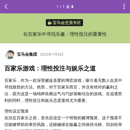
1
/
1
条
宝马会交流专区
在百家乐中寻找乐趣：理性投注的重要性
宝马会集团
2025年7月6日
百家乐游戏：理性投注与娱乐之道
百家乐，作为一款深受赌徒喜爱的博弈游戏，吸引着无数人在其中
寻找致胜的方法。然而，对于百家乐而言，并没有绝对的赢利之
法，因为这是一场纯粹依赖运气与巧妙策略结合的游戏。在追逐胜
利的同时，理性投注和娱乐态度显得尤为重要。
理性设定预算
在涉足百家乐之前，首先应设定一个明智的赌博预算。这个预算不
仅能够帮助你掌控风险，还能确保在输赢之间保持冷静。切勿轻举