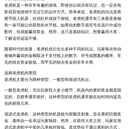
老虎机是一种非常有趣的游戏，即使你以前没有玩过，也一定在电
影或其他游戏中见过它的运作方式。简单来说，老虎机的玩法是将
硬币投入机器，拉动杠杆或按下按钮。老虎机通常有三条垂直卷轴
和一条可能让你获胜的水平线。如果你的数字或符号在该行中成功
配对，你就能赢得奖金。然而，这只是基础知识，想要赢得大奖，
了解这些远远不够。
随着时代的发展，老虎机也衍生出多种不同的玩法。玩家每次转动
卷轴所赢得的金额取决于支付线上的数字、符号或图案的概率。常
见的组合奖金较低，而罕见的组合奖金则非常丰厚。
选择老虎机的类型
老虎机主要分为两种类型：一般型和渐进式机台。
一般型老虎机：无论玩家投入多少硬币，机器内的累积奖金都是固
定的，且赔率通常较好。这种类型的老虎机通常能在短时间内提高
你的获胜几率。
渐进式老虎机：这种类型的机器较为新颖且刺激，旨在累积巨额奖
金，最终由一名幸运玩家独得。然而，在获得大奖之前，玩家在渐
进式老虎机中中奖的几率相对较低。其优势在于通过累积的方式，