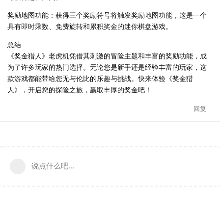
奖励地图功能：获得三个奖励符号将触发奖励地图功能，这是一个
具有即时乘数、免费旋转和累积奖金的迷你棋盘游戏。
总结
《奖金猎人》老虎机凭借其刺激的冒险主题和丰富的奖励功能，成
为了许多玩家的热门选择。无论您是新手还是经验丰富的玩家，这
款游戏都能带给您无与伦比的乐趣与挑战。快来体验《奖金猎
人》，开启您的探险之旅，赢取丰厚的奖金吧！
回复
说点什么吧...