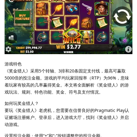
游戏特色
《奖金猎人》采用5个转轴、3排和20条固定支付线，最高可赢取
5000倍的投注金额。游戏的平均玩家回报率（RTP）为96%，意味
着玩家有较高的几率赢得奖金。本文将全面解析《奖金猎人》的游
戏玩法、规则、特色功能、奖金、符号及支付情况。
如何玩奖金猎人？
要玩《奖金猎人》老虎机，您需要在信誉良好的Pragmatic Play认
证赌场注册账户。登录后，进入游戏大厅，找到《奖金猎人》并启
动游戏。
设置投注金额：使用“+”和“-”按钮调整您的投注金额。