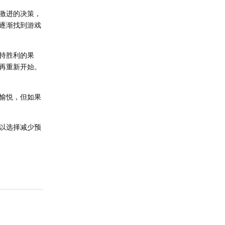
激进的决策，
逐渐找到游戏
持胜利的果
再重新开始。
愉悦，但如果
以选择减少预
回复