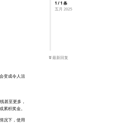
1
/
1
条
五月 2025
最新回复
会变成令人沮
付线甚至更多，
付或累积奖金。
情况下，使用