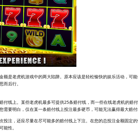
金额是老虎机游戏中的两大陷阱。原本应该是轻松愉快的娱乐活动，可能
思而后行。
赔付线上。某些老虎机最多可提供25条赔付线，而一些在线老虎机的赔
多。您需要明白，仅在某一条赔付线上投注最多硬币，可能无法赢得最大赔
次投注，还应尽量在尽可能多的赔付线上下注。在您的总投注金额固定的
可能性。