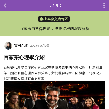
1
/
2
条
宝马会交流专区
百家乐与博弈理论：决策过程的深度解析
官网介绍
2025年5月5日
百家樂心理學介紹
百家樂心理學專注於研究玩家在賭博遊戲中的心理狀態、行為和決
策，關注多種心理因素和策略，對於理解玩家在賭博桌上的表現及
提高賭博效率具有重要意義。