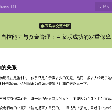
ezuo1818
宝马会交流专区
自控能力与资金管理：百家乐成功的双重保障
力的关系
初期往往是盈利的，似乎只是在于赢多少的问题。然而，很多人经历了连
利全部输光。这种现象为何如此普遍？让我们来反思一下。
不可存有侥幸心理。每一局的结果都是独立的，不能因为之前的胜利而放
设定明确的止赢和止输点是至关重要的。一旦达到止损点，果断停止游戏