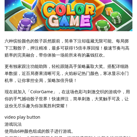
六种缤纷颜色的骰子跃然眼前，简单下注却蕴藏无限可能。每局掷
下三颗骰子，押注精准，最多可获得15倍丰厚回报！极速节奏与高
赔率的完美融合，带你体验一场前所未有的赢钱狂欢。
更有独家跟注功能助阵，轻松跟随高手策略赢取大奖。搭配详细路
单数据，近百局赛果清晰可见，火焰标记热门颜色，寒冰显示冷门
机率，让你掌控全局，策略加倍升级！
现在就加入「ColorGame」，在这场色彩与刺激交织的游戏中，用
你的手气撼动骰子世界！快速押注，简单刺激，大奖触手可及，让
这份无尽乐趣为你加冕胜利荣耀！
video play button
游戏玩法
使用由6种颜色组成的骰子进行游戏。