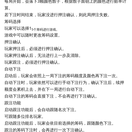
每局开始，会落下3颗颜色骰子，根据骰子面朝上的颜色进行赔率计
算。
若下注时间结束，玩家没进行押注确认，则此局押注失败。
筹码选择
玩家可以选择1
5个筹码进行游戏。
游戏中可以随时更改筹码设置。
押注确认
玩家押注后，必须进行押注确认。
玩家押注确认后，无法进行上一步及清除。
玩家跟注，必须进行押注确认。
自动下注
启动后，玩家会依照上一局下注的筹码额度及颜色再下注一次。
自动下注时，玩家依然可以进行手动下注行为，确认下注后，续押
额度会累积上去，并在下一局进行自动下注。
自动下注的筹码会直接下注，不会再进行下注确认。
跟注功能
启动跟注功能后，会自动跟随名次下注。
可跟随多位排名玩家。
启动跟注功能后，玩家会依目前选择的筹码，跟随颜色下注。
跟注的筹码下注时，会再进行一次下注确认。