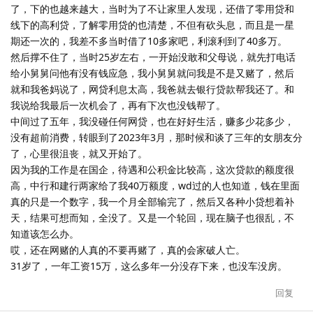
了，下的也越来越大，当时为了不让家里人发现，还借了零用贷和
线下的高利贷，了解零用贷的也清楚，不但有砍头息，而且是一星
期还一次的，我差不多当时借了10多家吧，利滚利到了40多万。
然后撑不住了，当时25岁左右，一开始没敢和父母说，就先打电话
给小舅舅问他有没有钱应急，我小舅舅就问我是不是又赌了，然后
就和我爸妈说了，网贷利息太高，我爸就去银行贷款帮我还了。和
我说给我最后一次机会了，再有下次也没钱帮了。
中间过了五年，我没碰任何网贷，也在好好生活，赚多少花多少，
没有超前消费，转眼到了2023年3月，那时候和谈了三年的女朋友分
了，心里很沮丧，就又开始了。
因为我的工作是在国企，待遇和公积金比较高，这次贷款的额度很
高，中行和建行两家给了我40万额度，wd过的人也知道，钱在里面
真的只是一个数字，我一个月全部输完了，然后又各种小贷想着补
天，结果可想而知，全没了。又是一个轮回，现在脑子也很乱，不
知道该怎么办。
哎，还在网赌的人真的不要再赌了，真的会家破人亡。
31岁了，一年工资15万，这么多年一分没存下来，也没车没房。
回复