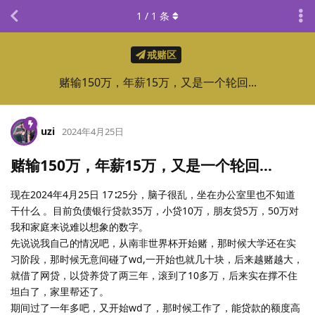
1
/
1
条
戒赌区
赌输150万，年薪15万，又是一个轮回...
uzi
2024年4月25日
赌输150万，年薪15万，又是一个轮回…
现在2024年4月25日 17∶25分，脑子很乱，坐在办公室里也不知道
干什么 。目前负债银行贷款35万，小贷10万，朋友贷5万，50万对
我和家庭来说难以想象的数字。
先说说我自己的情况吧，从南非世界杯开始赌，那时候大学还在实
习阶段，那时候无意间碰了wd,一开始也就几十块，后来越赌越大，
就借了网贷，以贷养贷了两三年，滚到了10多万，后来实在撑不住
坦白了，家里帮还了。
期间过了一年多吧，又开始wd了，那时候工作了，能贷款的额度高