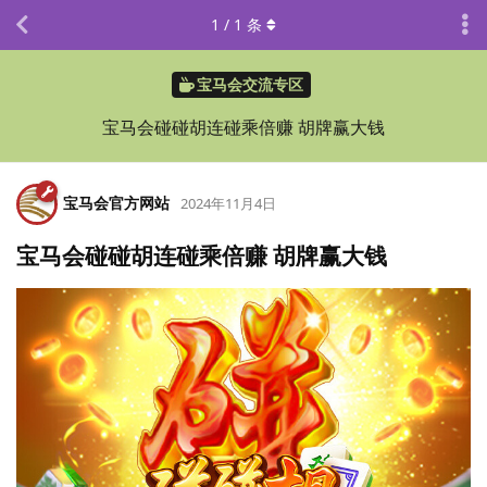
1
/
1
条
宝马会交流专区
宝马会碰碰胡连碰乘倍赚 胡牌赢大钱
宝马会官方网站
2024年11月4日
宝马会碰碰胡连碰乘倍赚 胡牌赢大钱