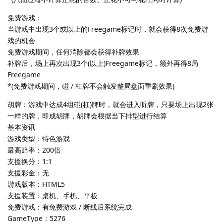
免费游戏：
当游戏中出现3个或以上的Freegame标记时，就会获得8次免费游
戏的机会
免费游戏期间，任何消除都会获得补牌效果
补牌后，场上再次出现3个(以上)Freegame标记，额外再得8局
Freegame
*(免费游戏期间，碰 / 杠牌不会触发整局盘面重刷效果)
胡牌：游戏中达成4组碰(杠)牌时，就会进入听牌，只要场上出现2张
一样的牌，即成胡牌，胡牌会根据当下排型进行结算
基本资讯
游戏类型：特色游戏
最高赔率：200倍
支援换分：1:1
支援彩金：无
游戏版本：HTML5
支援装置：桌机、手机、平板
免费游戏：有免费游戏 / 断线后系统完成
GameType：5276