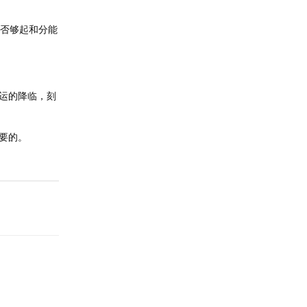
否够起和分能
运的降临，刻
要的。
回复