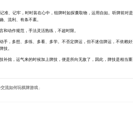
记准、记牢，时时装在心中，组牌时如探囊取物，运用自如。听牌前对是
确、流利、有条不紊。
和动作规范，手法灵活熟练，不超时限。
手，多想、多练、多看、多学。不否定牌运，但不迷信牌运，不依赖好
牌技。
补拙，运气来的时候加上牌技，便是所向无敌了，因此，牌技是相当重
会交流如何玩棋牌游戏
」