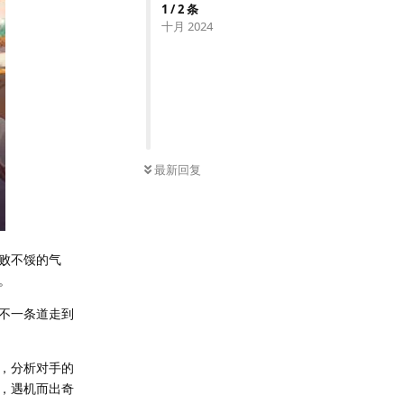
1
/
2
条
十月 2024
最新回复
败不馁的气
。
不一条道走到
，分析对手的
，遇机而出奇