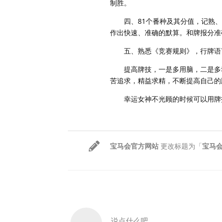
制胜。
四、81个番种及其分值，记熟、
作出快速、准确的默算。和牌报分准
五、熟悉《竞赛规则》，行牌语言
提高牌技，一是多用脑，二是多动
苦追求，精益求精，不断提高自己的
幸运女神不光顾的时候可以用牌技
宝马会官方网站
更改标题为「
宝马
说点什么吧...