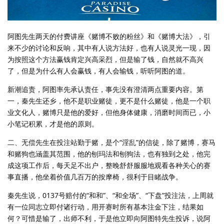
阿图先生两天的付费讲座《赌博不败的粉丝》和《赌博大法》，引
来不少的讨论和反响，其中有人说方法好，也有人说灵光一现，因
为按照这个方法赢钱肯定兴高采烈，但是输了钱，自然就不高兴
了，但是为什么有人会赢钱，有人会输钱，听听阿图的道。
新潮追责，阿图率先承认责任，事先没有澄清两点重要内容。第
一，秦先生还乡，他不是职业赌徒，更不是什么赌徒，他是一个职
业文化人，赌博只是他的爱好，但他身体健康，消磨时间而已，小
小笔记积累，才是他的原则。
二、无偿先生在投注站勤于赌，是个“淫乱”的信徒，除了赌博，赛马
和赌狗也涵盖其范围，他的刨玛法和刨狗法，也有独到之处，他完
成这项工作后，每天足不出户，整晚舒舒服服地观看各种关心的赛
事直播，他坐着价值几百万的按摩椅，很利于目睹战争。
秦先生说，0137号赔付的“和和”、“和全场”、“下盘”投注法，上周就
有一位同志立即付诸行动，用开赛时所有基本注金下注，结果如
何？可惜是输了，出师不利，于是他立即向阿图特先生投诉，说阿