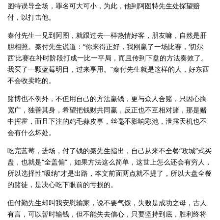
图特误导全场，罪名可大可小，为此，他到阿图特先生处探望赔
付，以打击他。
秦付先生一见到阿图，就跟过去一样热情好客，朋友嘛，自然是肝
胆相照。秦付先生说道：“你来得正好，我刚赢了一场比赛，‘切尔
西’比赛在补时阶段打成一比一平局，而且传到下盘的方法奏效了。
我买了一颗蓝莓明目，过来享用。”秦付先生就是这样的人，好东西
不会收卖吃的。
赌博也不例外，不但用自己的方法赢钱，更与众人合赌，只因心胸
宽广，独善其身，希望把钱财共同赢，反正也不互相对赌，那是赌
中挥霍，而且下注的鸡毛蒜皮事，丝毫不影响彩池，泄露天机也不
会有什么坏处。
吃完蓝莓，进场，付了钱的秦先生指出，自己从来不全餐“攻城”式买
盘，也就是“全盖偏”，如果方法这么简单，这世上怎么还会有穷人，
所以选择性“吸纳”才是出路，本文前面两点就不提了，所以大盘全餐
的赌徒，是决心吃下眼前的亏损的。
但付勤先生却叫我安慰输家，说不要气馁，失败是成功之母，古人
有言，可以暂时输钱，但不能失去信心，只要坚持到底，胜利终将