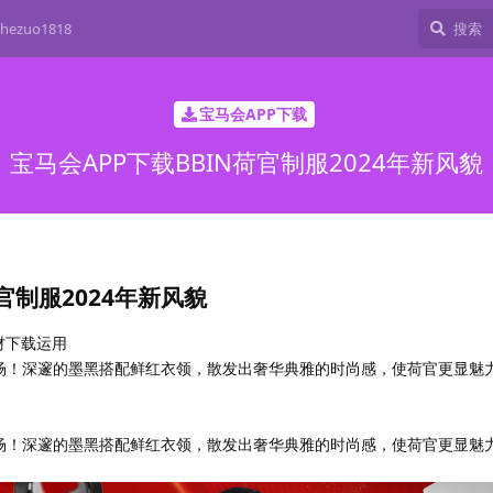
ezuo1818
宝马会APP下载
宝马会APP下载BBIN荷官制服2024年新风貌
官制服2024年新风貌
素材下载运用
艳登场！深邃的墨黑搭配鲜红衣领，散发出奢华典雅的时尚感，使荷官更显魅
艳登场！深邃的墨黑搭配鲜红衣领，散发出奢华典雅的时尚感，使荷官更显魅