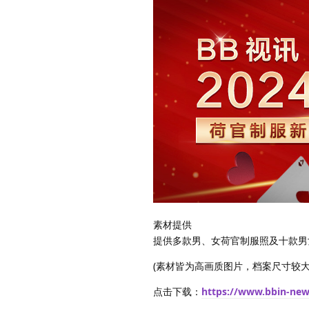
素材提供
提供多款男、女荷官制服照及十款男
(素材皆为高画质图片，档案尺寸较大
点击下载：
https://www.bbin-new