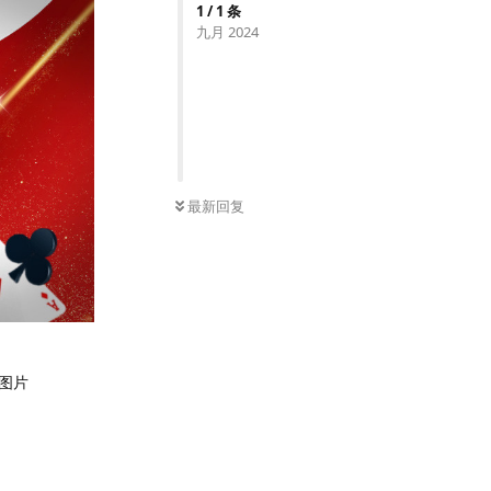
1
/
1
条
九月 2024
最新回复
图片