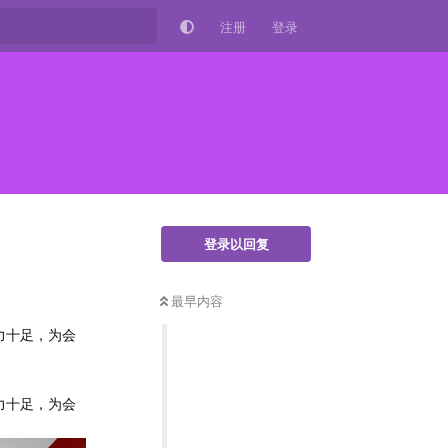
注册
登录
登录以回复
最早内容
力十足，为会
力十足，为会