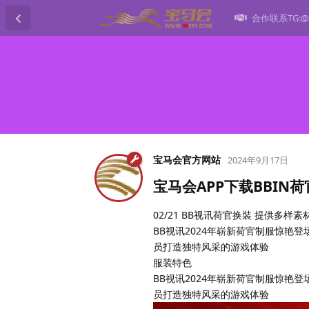
合作联系TG:@h
宝马会官方网站
2024年9月17日
宝马会APP下载BBIN荷
02/21 BB视讯荷官换裝 提供多样
BB视讯2024年崭新荷官制服惊
员打造独特风采的游戏体验
服装特色
BB视讯2024年崭新荷官制服惊
员打造独特风采的游戏体验