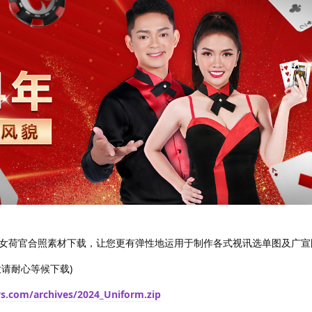
女荷官合照素材下载，让您更有弹性地运用于制作各式视讯选单图及广宣
请耐心等候下载)
s.com/archives/2024_Uniform.zip