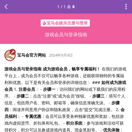
1
/
1
条
宝马会娱乐注册与登录
游戏会员与登录指南
宝马会官方网站
2024年9月9日
游戏会员与登录指南
成为游戏会员，畅享专属福利！
在我们的游戏
平台上，成为会员不仅可以畅享各种游戏，还能获得独特的专属福
利和优惠。以下是有关会员和登录的详细信息： ###
如何成为游戏
会员
1.
注册会员
： -
步骤一
：访问我们的网站或下载我们的应用程
序。 -
步骤二
：点击“注册”或“成为会员”按钮。 -
步骤三
：填写个人
信息，包括用户名、密码、邮箱等，确保信息准确无误。 -
步骤
四
：阅读并同意用户协议和隐私政策，点击“提交”完成注册。 2.
会
员福利
： -
专属优惠
：会员可以享受各种独家优惠和奖励，包括游
戏内虚拟货币、折扣券和礼包。 -
积分系统
：参与游戏和活动可获
得积分，积分可以兑换成游戏内道具、现金奖励等。 -
优先体验
：