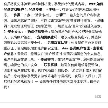
会员将优先体验新游戏和新功能，享受独特的游戏内容。 ###
如何
登录游戏账户
1.
登录步骤
： -
步骤一
：打开我们的网站或应用程
序。 -
步骤二
：点击“登录”按钮。 -
步骤三
：输入您的用户名和密
码。如果您忘记了密码，可以点击“忘记密码”链接进行重置。 -
步骤
四
：完成验证码验证（如果适用），然后点击“登录”按钮进入游戏。
2.
安全提示
： -
确保信息安全
：请勿将您的用户名和密码分享给他
人，以防账户被盗。 -
定期更换密码
：建议定期更换密码，并选择
强密码以提高账户安全性。 -
启用双重认证
：如果我们平台支持双
重认证，请启用以增加账户的安全性。 ###
会员账户管理
-
查看账
户信息
：登录后，您可以在“账户设置”中查看和编辑您的个人信息、
账户余额及交易记录。 -
修改密码
：在“账户设置”中，您可以更改密
码，确保您的账户安全。 -
联系客服
：如遇任何问题或需要帮助，
请随时联系在线客服，我们将竭诚为您服务。 通过注册成为我们的
会员，您将能够享受更多游戏乐趣和专属福利。欢迎加入我们，开
启精彩的游戏旅程！ — 如果有任何其他需求或具体要求，请告诉
我！
回复