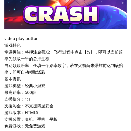
video play button
游戏特色
幸运押注：将押注金额X2，飞行过程中点击【½】，即可以当前赔
率先领取一半的总押注额
自动领取赔率：任填一个赔率数字，若在火箭尚未爆炸前达到该赔
率，即可自动领取派彩
基本资讯
游戏类型：经典小游戏
最高赔率：500倍
支援换分：1:1
支援彩金：不支援四层彩金
游戏版本：HTML5
支援装置：桌机、手机、平板
免费游戏：无免费游戏